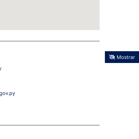
Mostrar
y
.gov.py