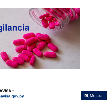
NAVISA –
Mostrar
navisa.gov.py