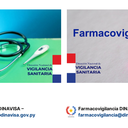
 DINAVISA –
Farmacovigilancia DI
@dinavisa.gov.py
farmacovigilancia@di