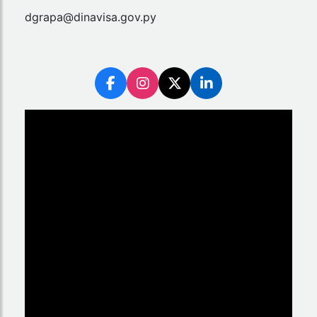
dgrapa@dinavisa.gov.py