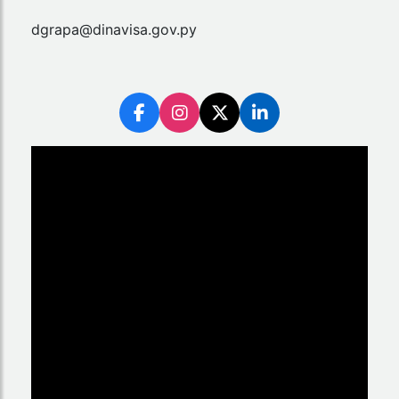
dgrapa@dinavisa.gov.py