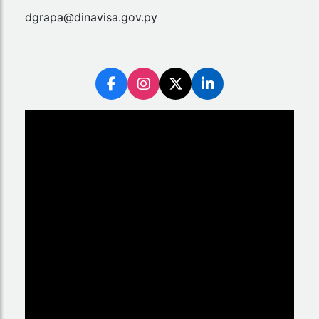
dgrapa@dinavisa.gov.py